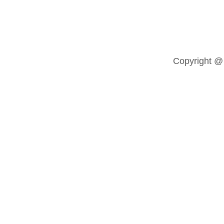
公司地址：重庆市江津区恒通津都海岸东部新城顺江路73
号2—1（工位11号）（江津中心医院对面，重庆光伏米电
力设备有限公司）
Copyright 